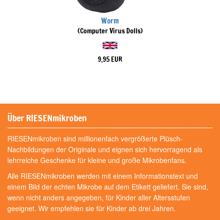
Worm
(Computer Virus Dolls)
9,95 EUR
Über RIESENmikroben
RIESENmikroben sind millionenfach vergrößerte Plüsch-
Nachbildungen der Originale und eignen sich hervorragend als
lehrreiche Geschenke für kleine und große Mikrobenfans.
Alle RIESENmikroben werden mit einem Informationstext und
einem Bild der echten Mikrobe auf dem Etikett geliefert. Sie sind,
wenn nicht anders angegeben, für Kinder aller Altersstufen
geeignet. Wir empfehlen sie für Kinder ab drei Jahren.