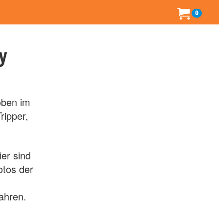
0
y
oben im
ripper,
er sind
tos der
Jahren.