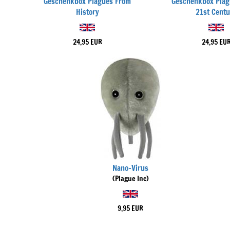
Geschenkbox Plagues From
Geschenkbox Plag
History
21st Centu
24,95 EUR
24,95 EU
Nano-Virus
(Plague Inc)
9,95 EUR