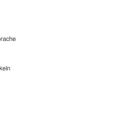
prache
kein