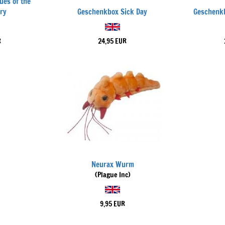
ues of the
ry
Geschenkbox Sick Day
Geschenkb
R
24,95 EUR
Neurax Wurm
(Plague Inc)
9,95 EUR