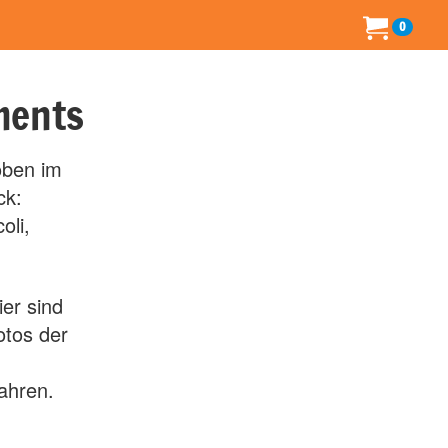
0
ments
oben im
ck:
oli,
er sind
tos der
Jahren.