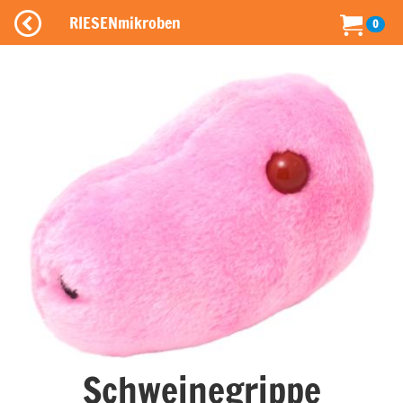
RIESENmikroben
0
Schweinegrippe