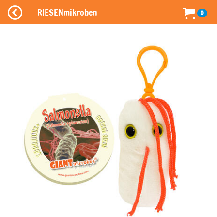
RIESENmikroben
0