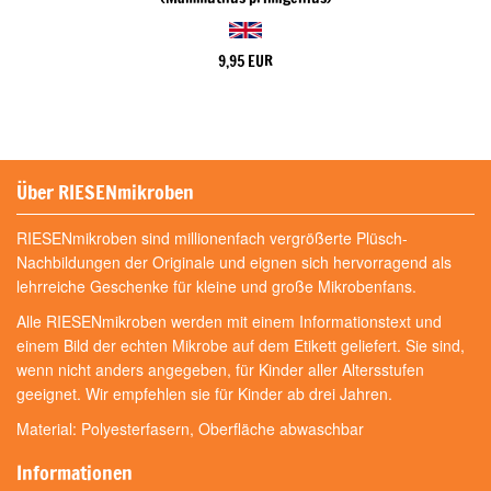
9,95 EUR
Über RIESENmikroben
RIESENmikroben sind millionenfach vergrößerte Plüsch-
Nachbildungen der Originale und eignen sich hervorragend als
lehrreiche Geschenke für kleine und große Mikrobenfans.
Alle RIESENmikroben werden mit einem Informationstext und
einem Bild der echten Mikrobe auf dem Etikett geliefert. Sie sind,
wenn nicht anders angegeben, für Kinder aller Altersstufen
geeignet. Wir empfehlen sie für Kinder ab drei Jahren.
Material: Polyesterfasern, Oberfläche abwaschbar
Informationen