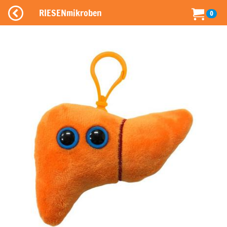
RIESENmikroben
0