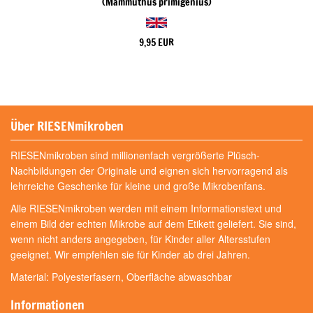
(Mammuthus primigenius)
9,95 EUR
Über RIESENmikroben
RIESENmikroben sind millionenfach vergrößerte Plüsch-
Nachbildungen der Originale und eignen sich hervorragend als
lehrreiche Geschenke für kleine und große Mikrobenfans.
Alle RIESENmikroben werden mit einem Informationstext und
einem Bild der echten Mikrobe auf dem Etikett geliefert. Sie sind,
wenn nicht anders angegeben, für Kinder aller Altersstufen
geeignet. Wir empfehlen sie für Kinder ab drei Jahren.
Material: Polyesterfasern, Oberfläche abwaschbar
Informationen