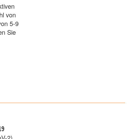
ktiven
hl von
von 5-9
en Sie
19
V-2)