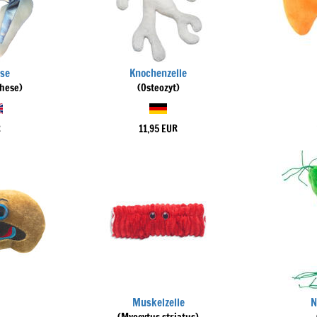
ese
Knochenzelle
hese)
(Osteozyt)
R
11,95 EUR
Muskelzelle
N