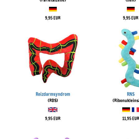
(Parietalzelle)
(lien)
9,95 EUR
9,95 EUR
Reizdarmsyndrom
RNS
(RDS)
(Ribonukleins
9,95 EUR
11,95 EU