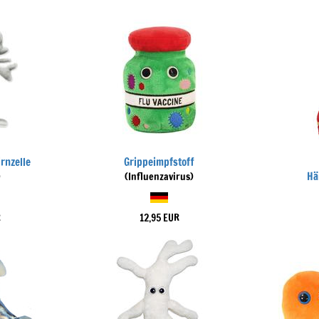
rnzelle
Grippeimpfstoff
Hä
)
(Influenzavirus)
R
12,95 EUR