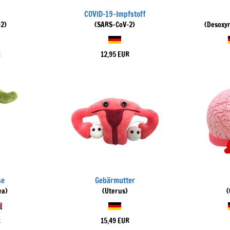
9
COVID-19-Impfstoff
2)
(SARS-CoV-2)
(Desoxy
R
12,95 EUR
se
Gebärmutter
ea)
(Uterus)
(
R
15,49 EUR