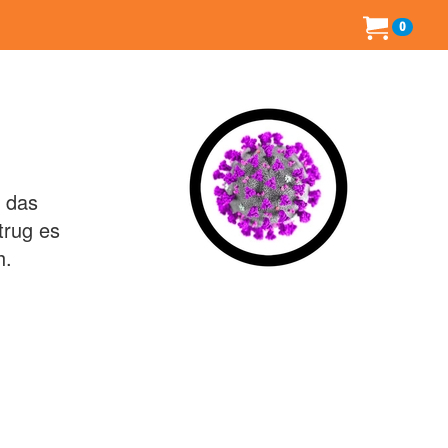
0
 das
trug es
h.