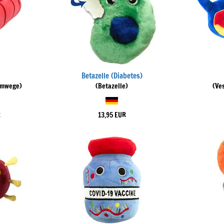
Betazelle (Diabetes)
emwege)
(Betazelle)
(Ve
R
13,95 EUR