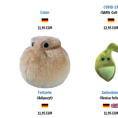
COVID-1
Colon
(SARS-CoV-
11,95 EUR
12,95 EU
Fettzelle
Gallenbla
(Adipozyt)
(Vesica fell
11,95 EUR
11,95 EU