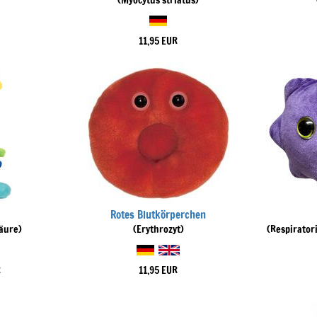
(Myocytus striatus)
11,95 EUR
Rotes Blutkörperchen
äure)
(Erythrozyt)
(Respirator
R
11,95 EUR