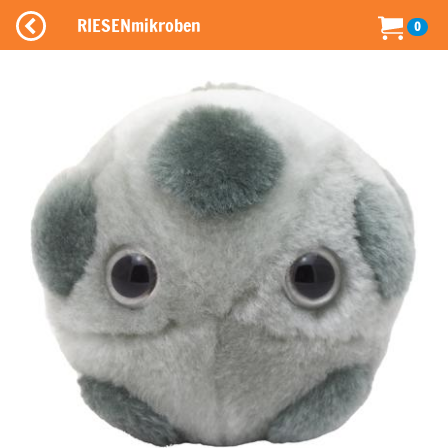
RIESENmikroben
0