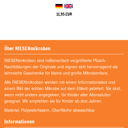
11,95 EUR
Über RIESENmikroben
RIESENmikroben sind millionenfach vergrößerte Plüsch-
Nachbildungen der Originale und eignen sich hervorragend als
lehrreiche Geschenke für kleine und große Mikrobenfans.
Alle RIESENmikroben werden mit einem Informationstext und
einem Bild der echten Mikrobe auf dem Etikett geliefert. Sie sind,
wenn nicht anders angegeben, für Kinder aller Altersstufen
geeignet. Wir empfehlen sie für Kinder ab drei Jahren.
Material: Polyesterfasern, Oberfläche abwaschbar
Informationen