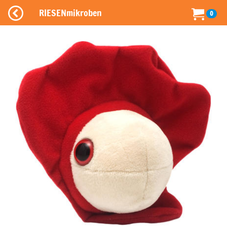
RIESENmikroben
0