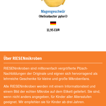
Magengeschwür
(Helicobacter pylori)
11,95 EUR
Über RIESENmikroben
RIESENmikroben sind millionenfach vergrößerte Plüsch-
Nachbildungen der Originale und eignen sich hervorragend als
lehrreiche Geschenke für kleine und große Mikrobenfans.
Alle RIESENmikroben werden mit einem Informationstext und
einem Bild der echten Mikrobe auf dem Etikett geliefert. Sie sind,
wenn nicht anders angegeben, für Kinder aller Altersstufen
geeignet. Wir empfehlen sie für Kinder ab drei Jahren.