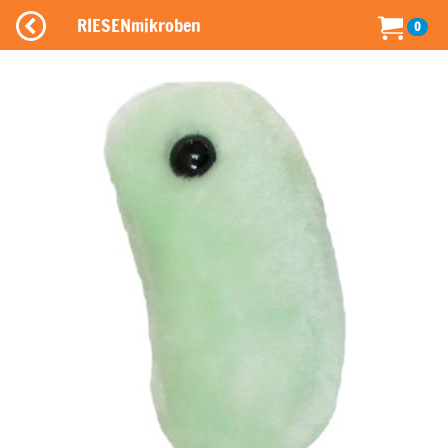
RIESENmikroben
0