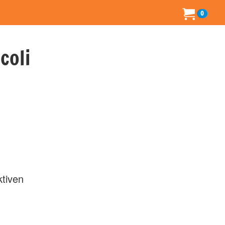
0
coli
ktiven