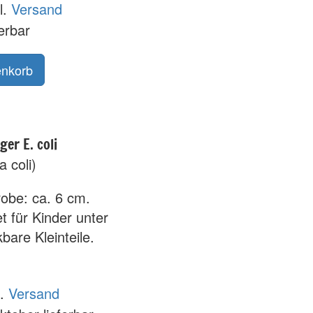
l.
Versand
ferbar
er E. coli
a coli)
obe: ca. 6 cm.
t für Kinder unter
bare Kleinteile.
l.
Versand