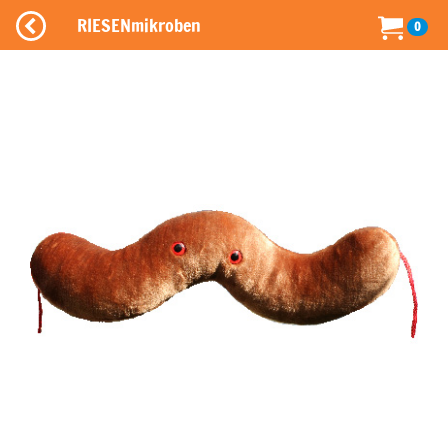
RIESENmikroben
0