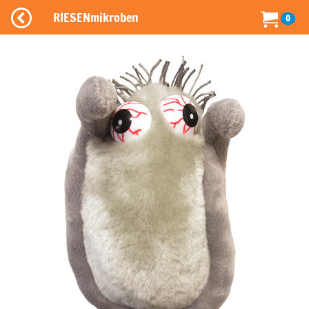
RIESENmikroben
0