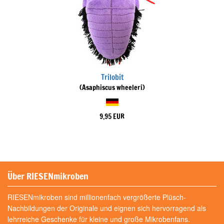
Trilobit
(Asaphiscus wheeleri)
9,95 EUR
Über RIESENmikroben
RIESENmikroben sind millionenfach vergrößerte Plüsch-
Nachbildungen der Originale und eignen sich hervorragend als
lehrreiche Geschenke für kleine und große Mikrobenfans.