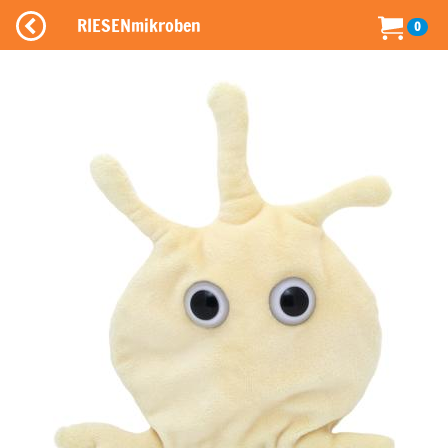
RIESENmikroben
0